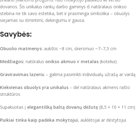
dovanos. Šis unikalus rankų darbo gaminys iš natūralaus onikso
stebina ne tik savo estetika, bet ir prasminga simbolika – obuolys
siejamas su išmintimi, dėkingumu ir gausa.
Savybės:
Obuolio matmenys:
aukštis ~8 cm, skersmuo ~7–7,5 cm
Medžiagos:
natūralus
onikso akmuo
ir
metalas
(koteliui)
Graviravimas lazeriu
– galima pasirinkti individualų užrašą ar vardą
Kiekvienas obuolys yra unikalus
– dėl natūralaus akmens rašto
struktūros
Supakuotas į
elegantišką baltą dovanų dėžutę
(8,5 × 10 × 11 cm)
Puikiai tinka kaip p
adėka mokytojui
, auklėtojai ar dėstytojui.