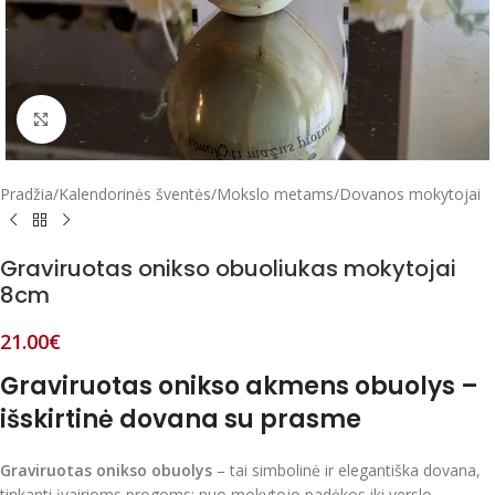
Paspausk, kad padidintum
Pradžia
/
Kalendorinės šventės
/
Mokslo metams
/
Dovanos mokytojai
Graviruotas onikso obuoliukas mokytojai
8cm
21.00
€
Graviruotas onikso akmens obuolys –
išskirtinė dovana su prasme
Graviruotas onikso obuolys
– tai simbolinė ir elegantiška dovana,
tinkanti įvairioms progoms: nuo mokytojo padėkos iki verslo