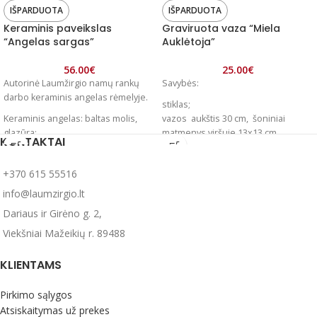
IŠPARDUOTA
IŠPARDUOTA
Keraminis paveikslas
Graviruota vaza “Miela
“Angelas sargas”
Auklėtoja”
56.00
€
25.00
€
Autorinė Laumžirgio namų rankų
Savybės:
darbo keraminis angelas rėmelyje.
stiklas;
Keraminis angelas: baltas molis,
vazos aukštis 30 cm, šoniniai
glazūra;
matmenys viršuje 13x13 cm,
KONTAKTAI
Rėmelio matmenys 25x25 cm;
apačioje 8,5x8,5 cm
Su kortele: “Tegul saugo jūsų
tekstas graviruotas lazeriu.
+370 615 55516
šeimą“
Išsiuntimo terminas: 1-3 darbo
Su balta dėžute ant kurios
dienos.
info@laumzirgio.lt
išgraviruotas tekstas .
Dariaus ir Girėno g. 2,
*Dėl galimų Jūsų kompiuterio
ekrano raiškos nustatymų ar
Viekšniai Mažeikių r. 89488
apšvietimo skirtumų, reali prekių
spalva gali nežymiai skirtis nuo
esančios nuotraukoje.
KLIENTAMS
Pirkimo sąlygos
Atsiskaitymas už prekes