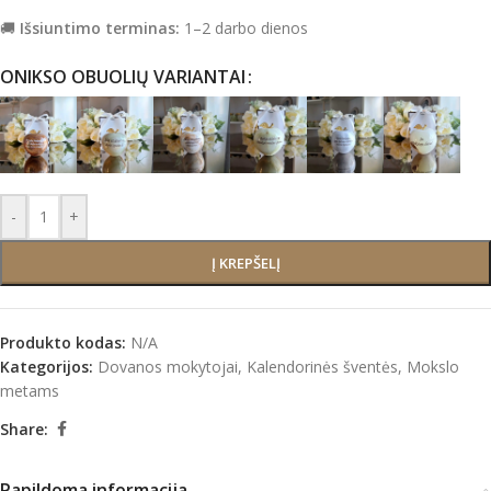
🚚
Išsiuntimo terminas:
1–2 darbo dienos
ONIKSO OBUOLIŲ VARIANTAI
-
+
Į KREPŠELĮ
Produkto kodas:
N/A
Kategorijos:
Dovanos mokytojai
,
Kalendorinės šventės
,
Mokslo
metams
Share:
Papildoma informacija