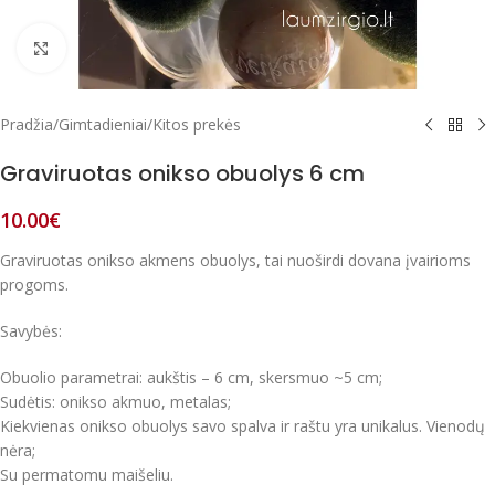
Paspausk, kad padidintum
Pradžia
/
Gimtadieniai
/
Kitos prekės
Graviruotas onikso obuolys 6 cm
10.00
€
Graviruotas onikso akmens obuolys, tai nuoširdi dovana įvairioms
progoms.
Savybės:
Obuolio parametrai: aukštis – 6 cm, skersmuo ~5 cm;
Sudėtis: onikso akmuo, metalas;
Kiekvienas onikso obuolys savo spalva ir raštu yra unikalus. Vienodų
nėra;
Su permatomu maišeliu.