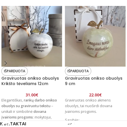
IŠPARDUOTA
IŠPARDUOTA
Graviruotas onikso obuolys
Graviruotas onikso obuolys
Krikšto tėveliams 12cm
9 cm
31.00
€
22.00
€
Elegantiškas,
rankų darbo onikso
Graviruotas onikso akmens
obuolys su graviruotu tekstu
–
obuolys, tai nuoširdi dovana
unikali ir simbolinė
dovana
įvairioms progoms.
įvairioms progoms
: mokytojui,
Savybės:
KONTAKTAI
vadovui, kolegai, tėvams ar mylimam