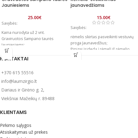
Jauniesiems
jaunavedžiams
25.00
€
15.00
€
Savybės:
Savybės:
Kaina nurodyta už 2 vnt.
rėmelis skirtas pasveikinti vestuvių
Graviruotos šampano taurės
proga Jaunavedžius;
Jauniesiems;
Pinigai įsideda į rėmelį iš rėmelio
Stiklas
nugarinės pusės;
Tūris 240 ml
KONTAKTAI
rėmelio matmenys 15x21 cm;
Pastaba!
prieš atliekant užsakymą, į
rėmelio spalva - balta, su sidabro
tekstinį laukelį įrašykite:
+370 615 55516
spalvos dekoru.
Maketo numerį, kuris yra prie
rėmelis gaminamas individualiai su
info@laumzirgio.lt
paveikslėlio;
Jaunavedžių vardais ir vestuvių data.
Dariaus ir Girėno g. 2,
Jaunųjų vardus arba inicialus;
Pastaba: prieš atliekant užsakymą į
Vestuvių datą (jeigu pasirinktame
Viekšniai Mažeikių r. 89488
tekstinį laukelį įrašykite jaunavedžių
makete ji yra).
vardus ir vestuvių datą.
Gamybos terminas iki 10 darbo
KLIENTAMS
Išsiuntimo terminas: 1-3 darbo
dienų.
dienos.
Pirkimo sąlygos
Atsiskaitymas už prekes