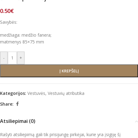
0.50
€
Savybės:
medžiaga: medžio fanera;
matmenys 85×75 mm
-
+
Į KREPŠELĮ
Kategorijos:
Vestuvės
,
Vestuvių atributika
Share:
Atsiliepimai (0)
Rašyti atsiliepimą gali tik prisijungę pirkėjai, kurie yra įsigiję šį