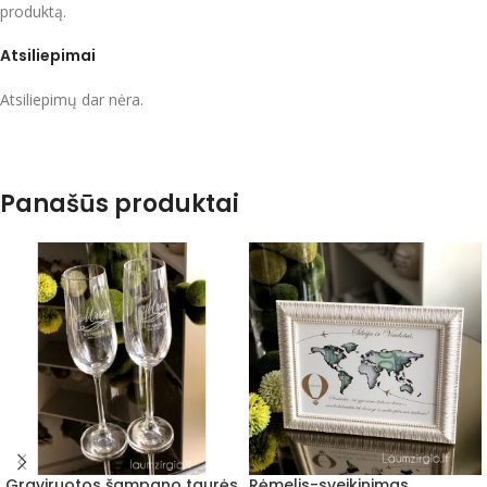
produktą.
Atsiliepimai
Atsiliepimų dar nėra.
Panašūs produktai
Graviruotos šampano taurės
Rėmelis-sveikinimas