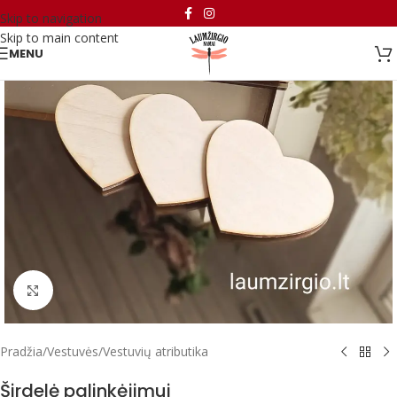
Skip to navigation
Skip to main content
MENU
Paspausk, kad padidintum
Pradžia
/
Vestuvės
/
Vestuvių atributika
Širdelė palinkėjimui