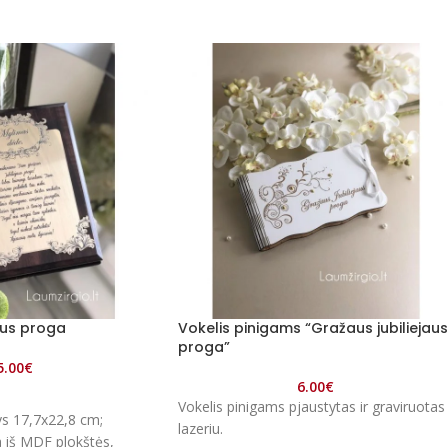
aus proga
Vokelis pinigams “Gražaus jubiliejaus
proga”
5.00
€
6.00
€
Vokelis pinigams pjaustytas ir graviruotas
s 17,7x22,8 cm;
lazeriu.
 iš MDF plokštės,