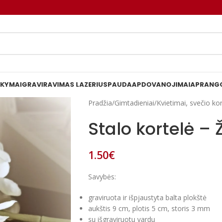
AKYMAI
GRAVIRAVIMAS LAZERIU
SPAUDA
APDOVANOJIMAI
APRANGO
Pradžia
/
Gimtadieniai
/
Kvietimai, svečio ko
Stalo kortelė – 
1.50
€
Savybės:
graviruota ir išpjaustyta balta plokštė
aukštis 9 cm, plotis 5 cm, storis 3 mm
su išgraviruotu vardu