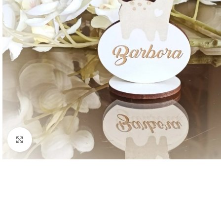
Paspausk, kad padidintum