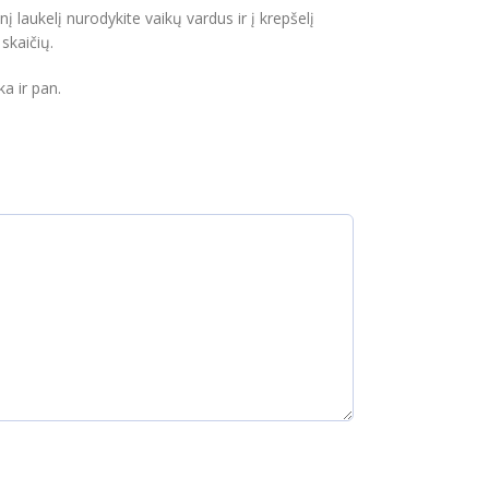
į laukelį nurodykite vaikų vardus ir į krepšelį
skaičių.
a ir pan.