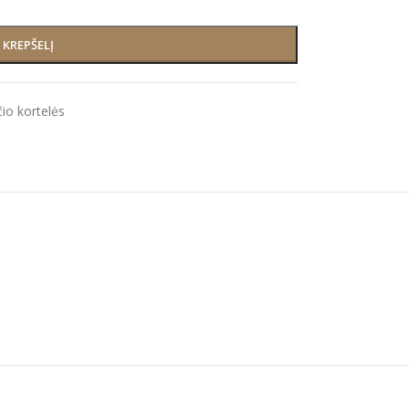
Į KREPŠELĮ
čio kortelės