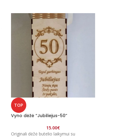
IŠPARDUOTA
TOP
Graviruota vaz
Vyno dėžė “Jubiliejus-50”
15.00
€
Savybės:
Originali dėžė butelio laikymui su