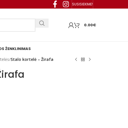
SUSISIEKIME!
0.00
€
S ŽENKLINIMAS
rtelės
/
Stalo kortelė – Žirafa
Žirafa