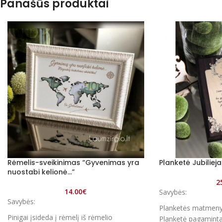
Panašūs produktai
Rėmelis-sveikinimas “Gyvenimas yra
Planketė Jubiliej
nuostabi kelionė…”
2
14.00
€
Savybės:
Savybės:
Planketės matmeny
Pinigai įsideda į rėmelį iš rėmelio
Planketė pagaminta