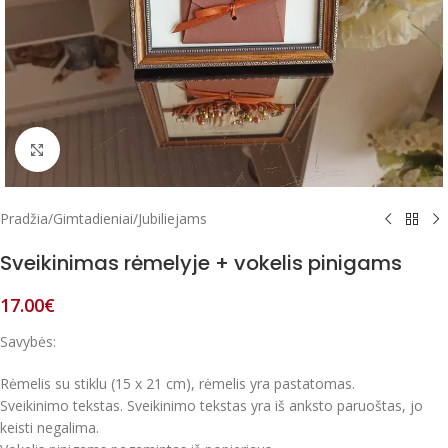
Paspausk, kad padidintum
Pradžia
/
Gimtadieniai
/
Jubiliejams
Sveikinimas rėmelyje + vokelis pinigams
17.00
€
Savybės:
Rėmelis su stiklu (15 x 21 cm), rėmelis yra pastatomas.
Sveikinimo tekstas. Sveikinimo tekstas yra iš anksto paruoštas, jo
keisti negalima.