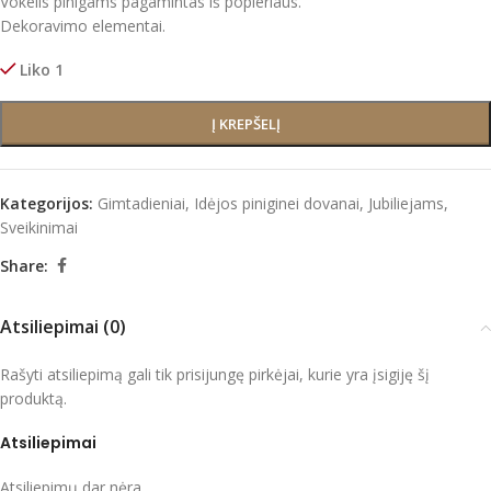
Vokelis pinigams pagamintas iš popieriaus.
Dekoravimo elementai.
Liko 1
Į KREPŠELĮ
Kategorijos:
Gimtadieniai
,
Idėjos piniginei dovanai
,
Jubiliejams
,
Sveikinimai
Share:
Atsiliepimai (0)
Rašyti atsiliepimą gali tik prisijungę pirkėjai, kurie yra įsigiję šį
produktą.
Atsiliepimai
Atsiliepimų dar nėra.