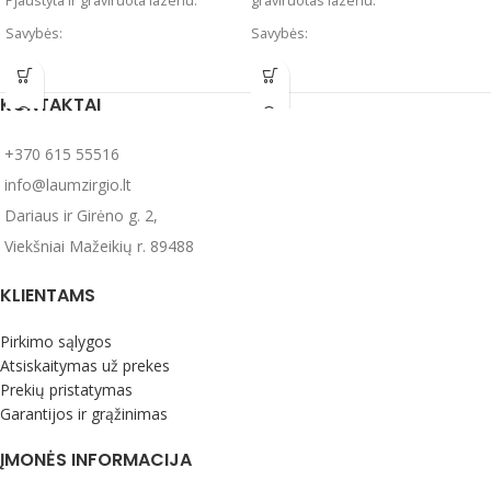
Pjaustyta ir graviruota lazeriu.
graviruotas lazeriu.
Savybės:
Savybės:
Pagamintas iš baltai dažytos
Pagamintas iš baltai dažytos
faneros;
faneros;
KONTAKTAI
išmatavimai 15,9x8,8x2,4 cm;
išmatavimai 17x9,8x1,6 cm;
su graviruotu tekstu, kaspinėliu ir
su graviruotu tekstu, kaspinėliu ir
+370 615 55516
papuošimu.
papuošimu.
Pastaba: dekoro elementų
Gamybos terminas: 1-3 darbo
info@laumzirgio.lt
išdėstymas ir spalva gali skirtis.
dienos.
Dariaus ir Girėno g. 2,
Viekšniai Mažeikių r. 89488
KLIENTAMS
Pirkimo sąlygos
Atsiskaitymas už prekes
Prekių pristatymas
Garantijos ir grąžinimas
ĮMONĖS INFORMACIJA