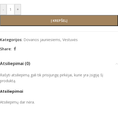
-
+
Į KREPŠELĮ
Kategorijos:
Dovanos jauniesiems
,
Vestuvės
Share:
Atsiliepimai (0)
Rašyti atsiliepimą gali tik prisijungę pirkėjai, kurie yra įsigiję šį
produktą.
Atsiliepimai
Atsiliepimų dar nėra.