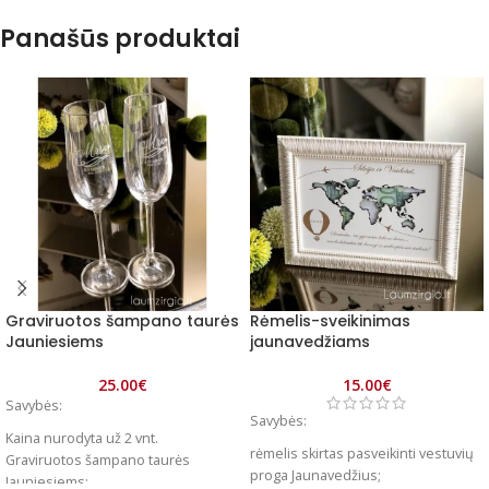
Panašūs produktai
Graviruotos šampano taurės
Rėmelis-sveikinimas
Jauniesiems
jaunavedžiams
25.00
€
15.00
€
Savybės:
Savybės:
Kaina nurodyta už 2 vnt.
rėmelis skirtas pasveikinti vestuvių
Graviruotos šampano taurės
proga Jaunavedžius;
Jauniesiems;