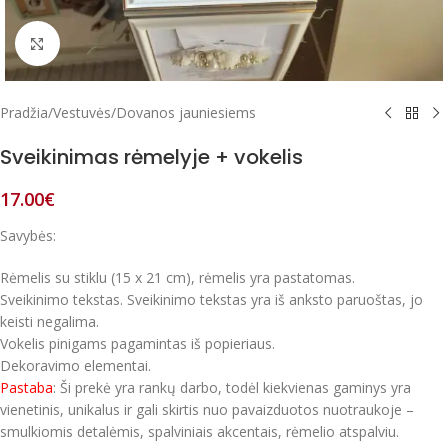
Paspausk, kad padidintum
Pradžia
/
Vestuvės
/
Dovanos jauniesiems
Sveikinimas rėmelyje + vokelis
17.00
€
Savybės:
Rėmelis su stiklu (15 x 21 cm), rėmelis yra pastatomas.
Sveikinimo tekstas. Sveikinimo tekstas yra iš anksto paruoštas, jo
keisti negalima.
Vokelis pinigams pagamintas iš popieriaus.
Dekoravimo elementai.
Pastaba
: Ši prekė yra rankų darbo, todėl kiekvienas gaminys yra
vienetinis, unikalus ir gali skirtis nuo pavaizduotos nuotraukoje –
smulkiomis detalėmis, spalviniais akcentais, rėmelio atspalviu.