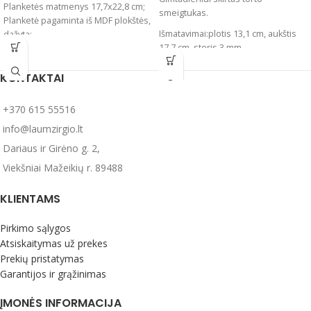
Planketės matmenys 17,7x22,8 cm;
smeigtukas.
Planketė pagaminta iš MDF plokštės,
Išmatavimai:plotis 13,1 cm, aukštis
dažyta;
17,7 cm, storis 3 mm
Tekstas graviruotas lazeriu ant
auksinės spalvos veidrodinės
Gamybos terminas: 1-3 darbo
plastmasės;
KONTAKTAI
dienos.
Planketė su stoveliu, tačiau ją galima
kabinti ir ant sienos.
+370 615 55516
Pastabos: Laukelyje tekstas galite
info@laumzirgio.lt
įrašyti kreipinį, pvz.: Mylima Mama,
Mylimas Tėveli, Mylima močiute ir
Dariaus ir Girėno g. 2,
pan.
Viekšniai Mažeikių r. 89488
Gamybos terminas: 1-3 darbo
dienos.
KLIENTAMS
Pirkimo sąlygos
Atsiskaitymas už prekes
Prekių pristatymas
Garantijos ir grąžinimas
ĮMONĖS INFORMACIJA