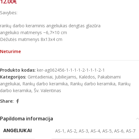
12.00
€
Savybės:
rankų darbo keraminis angeliukas dengtas glazūra
angeliuko matmenys ~6,7×10 cm
Dėžutės matmenys 8x13x4 cm
Neturime
Produkto kodas:
ker-ag062456-1-1-1-1-2-1-1-1-2-1
Kategorijos:
Gimtadieniai
,
Jubiliejams
,
Kalėdos
,
Pakabinami
angeliukai
,
Rankų darbo keramika
,
Rankų darbo keramika
,
Rankų
darbo keramika
,
Šv. Valentinas
Share:
Papildoma informacija
ANGELIUKAI
AS-1
,
AS-2
,
AS-3
,
AS-4
,
AS-5
,
AS-6
,
AS-7