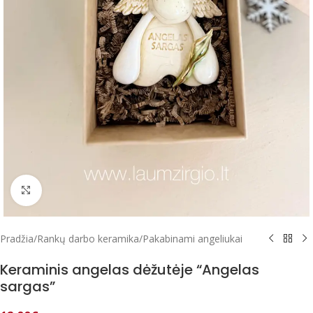
Paspausk, kad padidintum
Pradžia
/
Rankų darbo keramika
/
Pakabinami angeliukai
Keraminis angelas dėžutėje “Angelas
sargas”