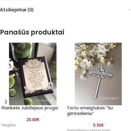
Atsiliepimai (0)
Panašūs produktai
Planketė Jubiliejaus proga
Torto smeigtukas “Su
gimtadieniu”
25.00
€
5.50
€
Savybės:
Gimtadieniui skirtas torto